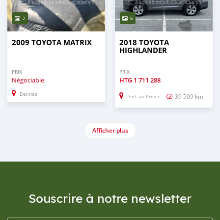
2
6
2009 TOYOTA MATRIX
2018 TOYOTA
HIGHLANDER
PRIX
PRIX
Négociable
HTG
1 711 288
Delmas
39 509 km
Port-au-Prince
Afficher plus
Souscrire à notre newsletter