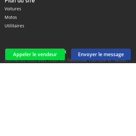
Plan du site
Voitures
Motos
Utilitaires
Réseaux sociaux et flux
Appeler le vendeur
Envoyer le message
Connectez-vous avec nous sur Facebook, YouTube et Twitter.
Souscrire à la newsletter
aux alertes Email et SMS