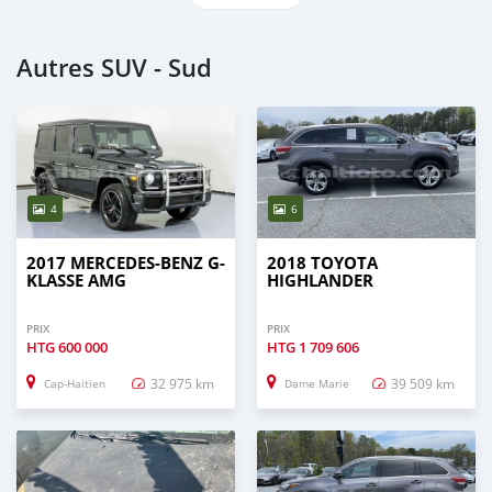
Autres SUV - Sud
4
6
2017 MERCEDES-BENZ G-
2018 TOYOTA
KLASSE AMG
HIGHLANDER
PRIX
PRIX
HTG
600 000
HTG
1 709 606
32 975 km
39 509 km
Cap-Haitien
Dame Marie