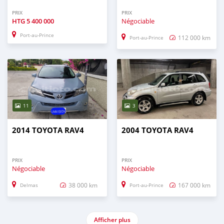
PRIX
PRIX
HTG
5 400 000
Négociable
Port-au-Prince
112 000 km
Port-au-Prince
11
3
2014 TOYOTA RAV4
2004 TOYOTA RAV4
PRIX
PRIX
Négociable
Négociable
38 000 km
167 000 km
Delmas
Port-au-Prince
Afficher plus