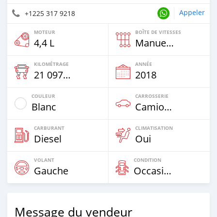
Appeler
+1225 317 9218
MOTEUR
BOÎTE DE VITESSES
4,4 L
Manuelle
KILOMÉTRAGE
ANNÉE
21 097 Km
2018
COULEUR
CARROSSERIE
Blanc
Camion‒Bus
CARBURANT
CLIMATISATION
Diesel
Oui
VOLANT
CONDITION
Gauche
Occasion
Message du vendeur