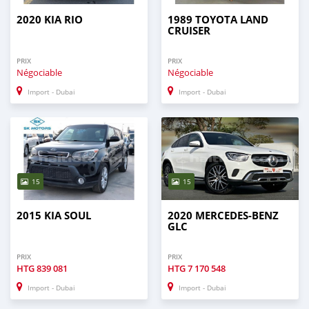
2020 KIA RIO
1989 TOYOTA LAND
CRUISER
PRIX
PRIX
Négociable
Négociable
Import - Dubai
Import - Dubai
15
15
2015 KIA SOUL
2020 MERCEDES-BENZ
GLC
PRIX
PRIX
HTG
839 081
HTG
7 170 548
Import - Dubai
Import - Dubai