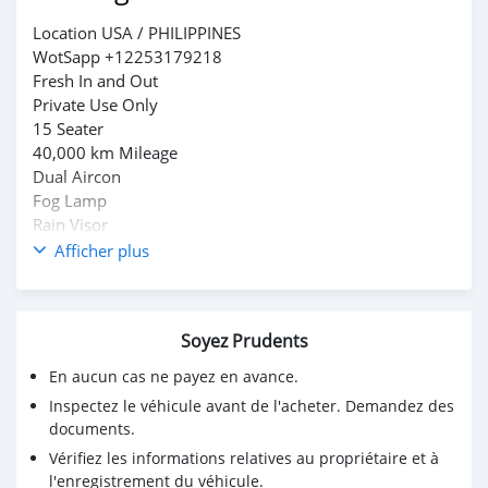
Location USA / PHILIPPINES
WotSapp +12253179218
Fresh In and Out
Private Use Only
15 Seater
40,000 km Mileage
Dual Aircon
Fog Lamp
Rain Visor
With Spoiler
Afficher plus
Chrome Garnish Accessories
Learher Seats
Airbags
Soyez Prudents
2DIN Stereo
Back Up Camera
En aucun cas ne payez en avance.
Dash Cam
Inspectez le véhicule avant de l'acheter. Demandez des
1st Owned
documents.
Vérifiez les informations relatives au propriétaire et à
l'enregistrement du véhicule.