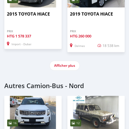
2015 TOYOTA HIACE
2019 TOYOTA HIACE
PRIX
PRIX
HTG
1 578 337
HTG
260 000
Import - Dubai
18 538 km
Delmas
Afficher plus
Autres Camion‒Bus - Nord
16
12