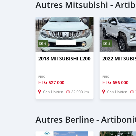
Autres Mitsubishi - Arti
6
5
2018 MITSUBISHI L200
2022 MITSUBI
PRIX
PRIX
HTG
HTG
527 000
656 000
Cap-Haitien
82 000 km
Cap-Haitien
Autres Berline - Artiboni