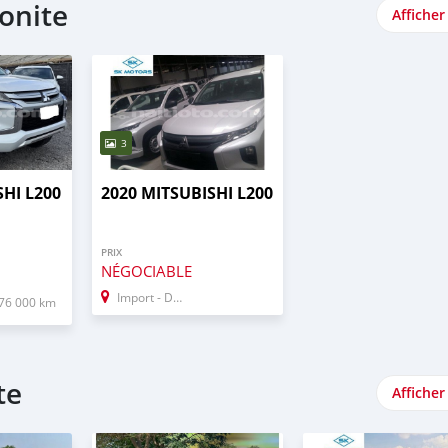
bonite
Afficher
3
SHI L200
2020 MITSUBISHI L200
PRIX
NÉGOCIABLE
Import - Dubai
76 000 km
te
Afficher