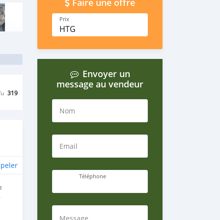
Faire une offre
Prix
HTG
Envoyer un
message au vendeur
Vu
319
Nom
Email
peler
Téléphone
E
e
Message