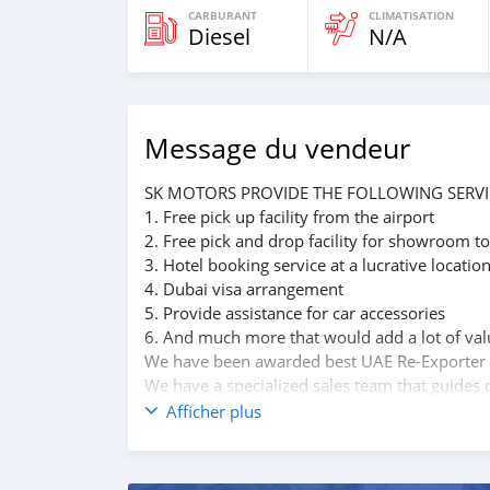
CARBURANT
CLIMATISATION
Diesel
N/A
Message du vendeur
SK MOTORS PROVIDE THE FOLLOWING SERVI
1. Free pick up facility from the airport
2. Free pick and drop facility for showroom to
3. Hotel booking service at a lucrative locatio
4. Dubai visa arrangement
5. Provide assistance for car accessories
6. And much more that would add a lot of val
We have been awarded best UAE Re-Exporter 
We have a specialized sales team that guides o
We believe in long term relationship with our 
Afficher plus
SPECIFICATIONS
L200 4 X 4 D/CAB DIESEL GL 2.4 L 4WD NEW
Drive terrain & chassis: EURO 4, 6 speed m