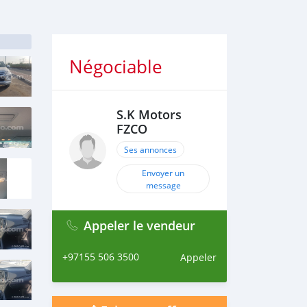
Négociable
S.K Motors
FZCO
Ses annonces
Envoyer un
message
Appeler le vendeur
+97155 506 3500
Appeler