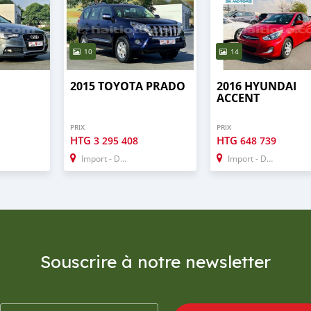
10
14
0
2015 TOYOTA PRADO
2016 HYUNDAI
ACCENT
PRIX
PRIX
HTG
HTG
3 295 408
648 739
Import - Dubai
Import - Dubai
Souscrire à notre newsletter