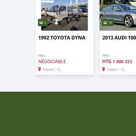
3
10
1992 TOYOTA DYNA
2013 AUDI 10
PRIX
PRIX
NÉGOCIABLE
HTG
1 800 223
Import - Dubai
Import - Dubai