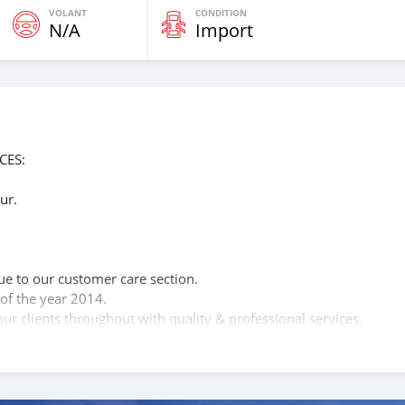
VOLANT
CONDITION
N/A
Import
CES:
ur.
n
ue to our customer care section.
of the year 2014.
ur clients throughout with quality & professional services.
clients, because SK Motors cares.
 SHAPE:
anual transmission, 2.5L INTERCOOLED TURBO CHARGED D I D(4D5