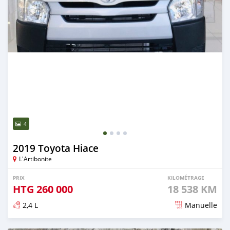
4
2019 Toyota Hiace
L'Artibonite
PRIX
KILOMÉTRAGE
HTG
260 000
18 538 KM
2,4 L
Manuelle
Publié il y a 3 mois