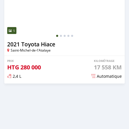
5
2021 Toyota Hiace
Saint-Michel-de-l'Atalaye
PRIX
KILOMÉTRAGE
HTG
280 000
17 558 KM
2,4 L
Automatique
Publié il y a environ 2 ans