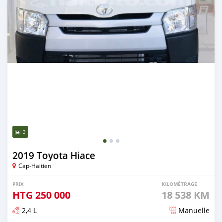
3
2019 Toyota Hiace
Cap-Haitien
PRIX
KILOMÉTRAGE
HTG
250 000
18 538 KM
2,4 L
Manuelle