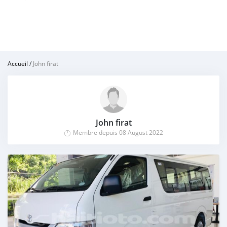
Accueil
/
John firat
John firat
Membre depuis 08 August 2022