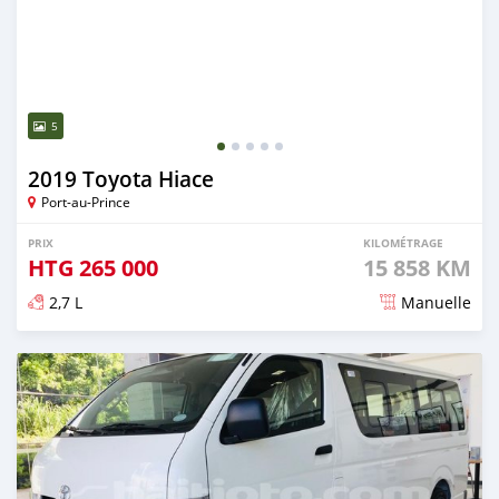
5
2019 Toyota Hiace
Port-au-Prince
PRIX
KILOMÉTRAGE
HTG
265 000
15 858 KM
2,7 L
Manuelle
Publié il y a plus d'un an