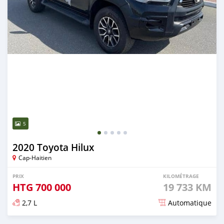
5
2020 Toyota Hilux
Cap-Haitien
PRIX
KILOMÉTRAGE
HTG
700 000
19 733 KM
2,7 L
Automatique