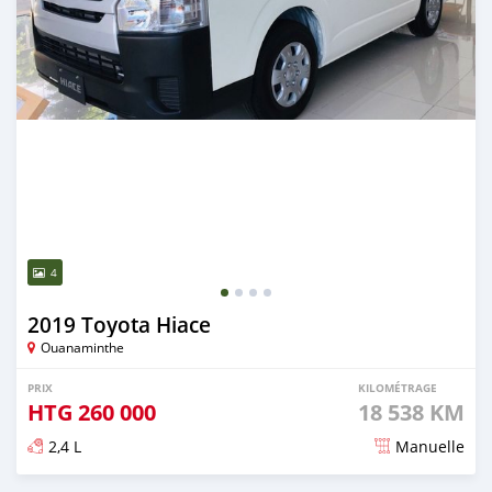
4
2019 Toyota Hiace
Ouanaminthe
PRIX
KILOMÉTRAGE
HTG
260 000
18 538 KM
2,4 L
Manuelle