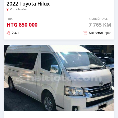
2022 Toyota Hilux
Port-de-Paix
PRIX
KILOMÉTRAGE
HTG
850 000
7 765 KM
2,4 L
Automatique
Publié il y a plus de 2 ans