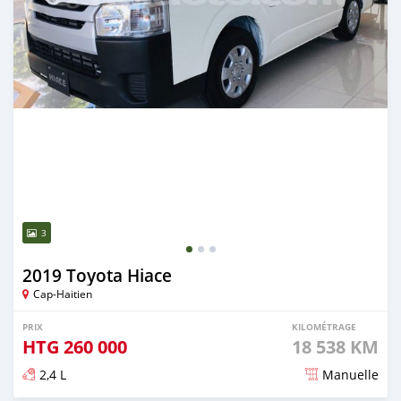
3
2019 Toyota Hiace
Cap-Haitien
PRIX
KILOMÉTRAGE
HTG
260 000
18 538 KM
2,4 L
Manuelle