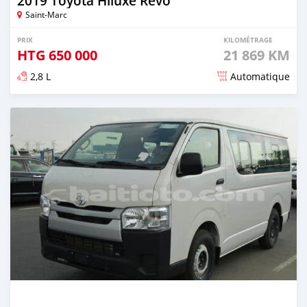
2019 Toyota Hiluxe Revo
Saint-Marc
PRIX
KILOMÉTRAGE
HTG
650 000
21 869 KM
2,8 L
Automatique
Publié il y a plus de 3 ans