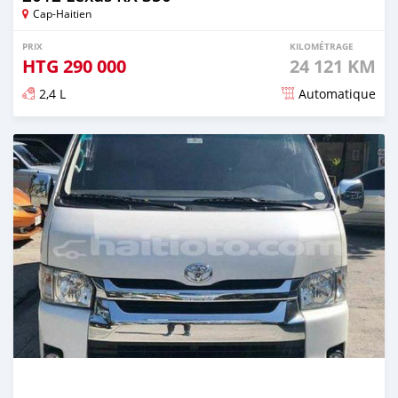
Cap-Haitien
PRIX
KILOMÉTRAGE
HTG
290 000
24 121 KM
2,4 L
Automatique
Publié il y a 5 mois