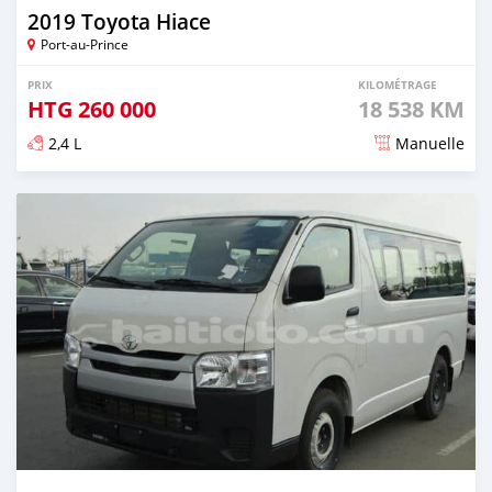
2019 Toyota Hiace
Port-au-Prince
PRIX
KILOMÉTRAGE
HTG
260 000
18 538 KM
2,4 L
Manuelle
Publié il y a environ 3 ans