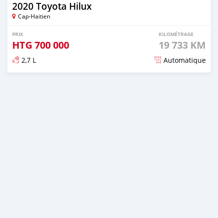
2020 Toyota Hilux
Cap-Haitien
PRIX
KILOMÉTRAGE
HTG
700 000
19 733 KM
2,7 L
Automatique
Publié il y a plus d'un an