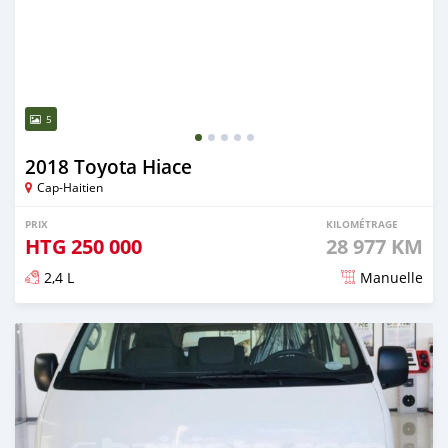
5
2018 Toyota Hiace
Cap-Haitien
PRIX
KILOMÉTRAGE
HTG
250 000
28 977 KM
2,4 L
Manuelle
Publié il y a presque 2 ans