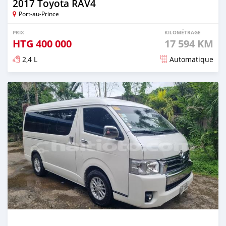
2017 Toyota RAV4
Port-au-Prince
PRIX
KILOMÉTRAGE
HTG
400 000
17 594 KM
2,4 L
Automatique
Publié il y a environ 2 ans