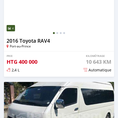
4
2016 Toyota RAV4
Port-au-Prince
PRIX
KILOMÉTRAGE
HTG
400 000
10 643 KM
2,4 L
Automatique
Publié il y a presque 3 ans