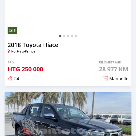
5
2018 Toyota Hiace
Port-au-Prince
PRIX
KILOMÉTRAGE
HTG
250 000
28 977 KM
2,4 L
Manuelle
Publié il y a presque 2 ans