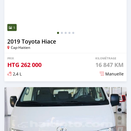
5
2019 Toyota Hiace
Cap-Haitien
PRIX
KILOMÉTRAGE
HTG
262 000
16 847 KM
2,4 L
Manuelle
Publié il y a plus de 2 ans