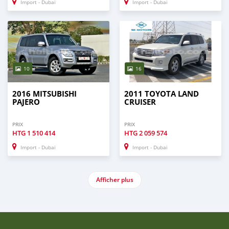
Import - Dubai
Import - Dubai
10
16
2016 MITSUBISHI
2011 TOYOTA LAND
PAJERO
CRUISER
PRIX
PRIX
HTG
1 510 414
HTG
2 059 574
Import - Dubai
Import - Dubai
Afficher plus