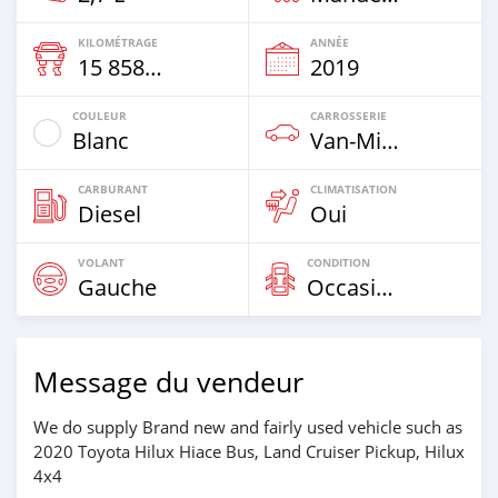
KILOMÉTRAGE
ANNÉE
15 858 Km
2019
COULEUR
CARROSSERIE
Blanc
Van‒Minibus
CARBURANT
CLIMATISATION
Diesel
Oui
VOLANT
CONDITION
Gauche
Occasion
Message du vendeur
We do supply Brand new and fairly used vehicle such as
2020 Toyota Hilux Hiace Bus, Land Cruiser Pickup, Hilux
4x4