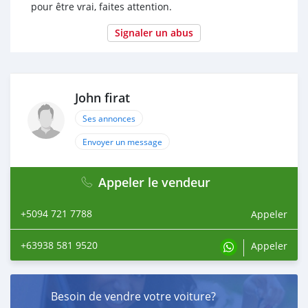
pour être vrai, faites attention.
Signaler un abus
John firat
Ses annonces
Envoyer un message
Appeler le vendeur
+5094 721 7788
Appeler
+63938 581 9520
Appeler
Besoin de vendre votre voiture?