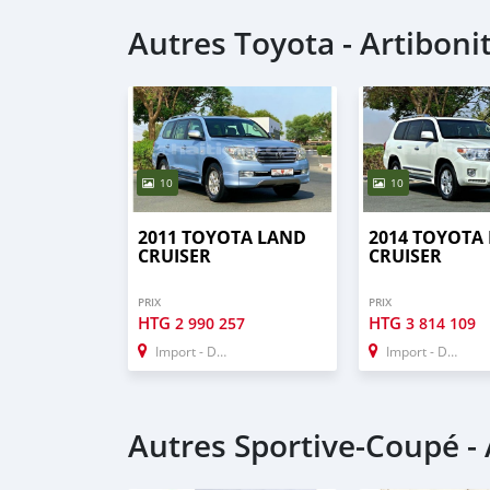
Autres Toyota - Artiboni
10
10
2011 TOYOTA LAND
2014 TOYOTA
CRUISER
CRUISER
PRIX
PRIX
HTG
HTG
2 990 257
3 814 109
Import - Dubai
Import - Dubai
Autres Sportive‒Coupé - 