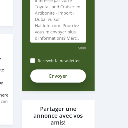
5000
,
Recevoir la newsletter
te
ny
 here
 can
Partager une
annonce avec vos
amis!