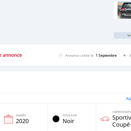
te annonce
Annonce créée le
1 Septembre
Ap
CARROSSERI
ANNÉE
COULEUR
Sportiv
e
2020
Noir
Coupé