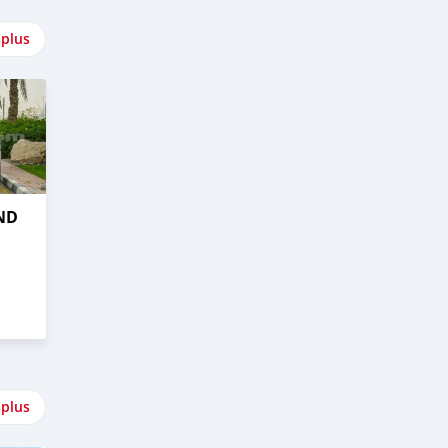
 plus
ND
 plus