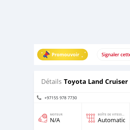
Promouvoir
Signaler cet
Toyota Land Cruiser
Détails
+97155 978 7730
MOTEUR
BOÎTE DE VITESSES
N/A
Automatiqu