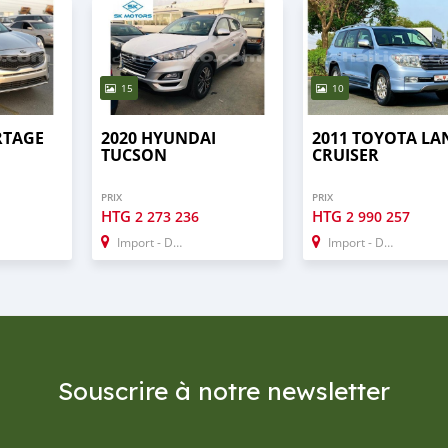
15
10
RTAGE
2020 HYUNDAI
2011 TOYOTA LA
TUCSON
CRUISER
PRIX
PRIX
HTG
HTG
2 273 236
2 990 257
Import - Dubai
Import - Dubai
Souscrire à notre newsletter