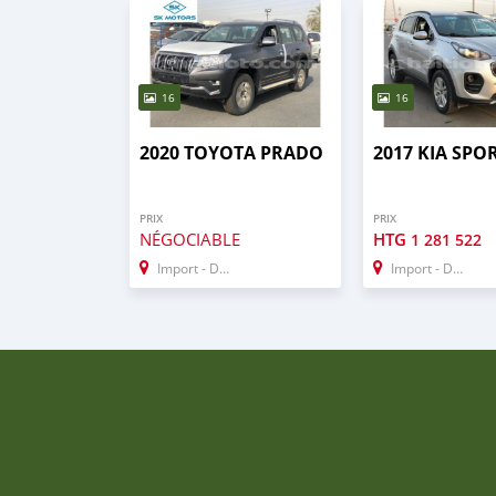
16
16
2020 TOYOTA PRADO
2017 KIA SPO
PRIX
PRIX
NÉGOCIABLE
HTG
1 281 522
Import - Dubai
Import - Dubai