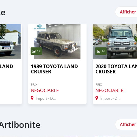
te
Afficher
12
16
 LAND
1989 TOYOTA LAND
2020 TOYOTA LA
CRUISER
CRUISER
PRIX
PRIX
NÉGOCIABLE
NÉGOCIABLE
Import - Dubai
Import - Dubai
Artibonite
Afficher