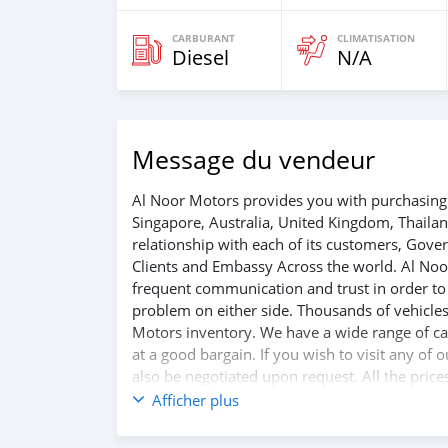
CARBURANT
CLIMATISATION
Diesel
N/A
Message du vendeur
Al Noor Motors provides you with purchasing 
Singapore, Australia, United Kingdom, Thaila
relationship with each of its customers, Gov
Clients and Embassy Across the world. Al Noo
frequent communication and trust in order to f
problem on either side. Thousands of vehicles
Motors inventory. We have a wide range of car
at a good bargain. If you wish to visit any of
also be negotiated upon request. All the price
Afficher plus
SHIPMENT
We p