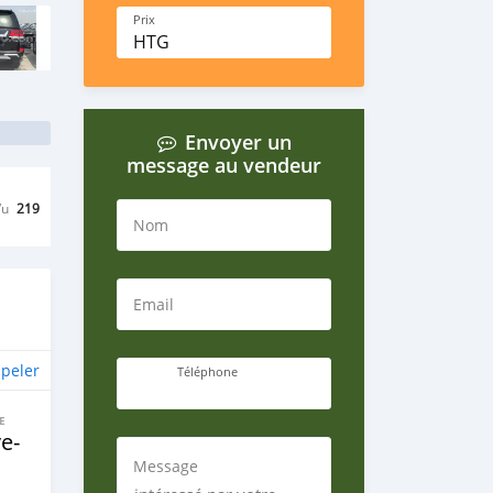
Prix
HTG
Envoyer un
message au vendeur
Vu
219
Nom
Email
peler
Téléphone
E
e‒
Message