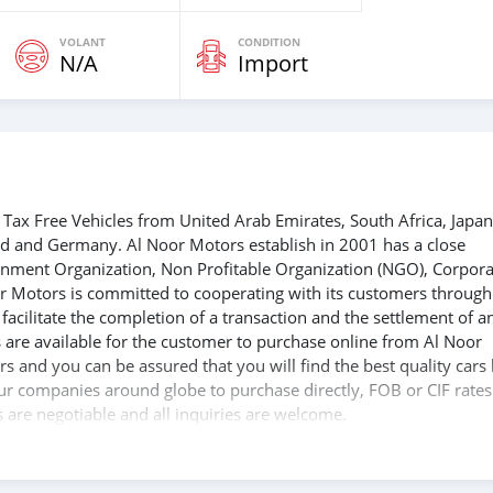
VOLANT
CONDITION
N/A
Import
Tax Free Vehicles from United Arab Emirates, South Africa, Japan
nd and Germany. Al Noor Motors establish in 2001 has a close
ernment Organization, Non Profitable Organization (NGO), Corpora
r Motors is committed to cooperating with its customers through
acilitate the completion of a transaction and the settlement of a
 are available for the customer to purchase online from Al Noor
s and you can be assured that you will find the best quality cars
 our companies around globe to purchase directly, FOB or CIF rates
s are negotiable and all inquiries are welcome.