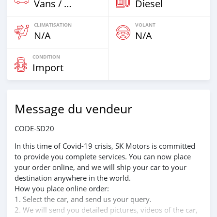
Vans / Camion De Moins De 7,5t
Diesel
CLIMATISATION
VOLANT
N/A
N/A
CONDITION
Import
Message du vendeur
CODE-SD20
In this time of Covid-19 crisis, SK Motors is committed
to provide you complete services. You can now place
your order online, and we will ship your car to your
destination anywhere in the world.
How you place online order:
1. Select the car, and send us your query.
2. We will send you detailed pictures, videos of the car,