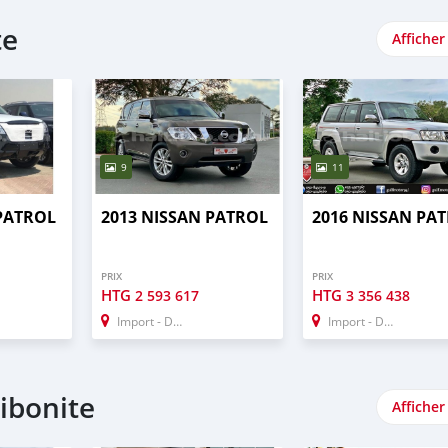
te
Afficher
9
11
 PATROL
2013 NISSAN PATROL
2016 NISSAN PA
PRIX
PRIX
HTG
HTG
2 593 617
3 356 438
Import - Dubai
Import - Dubai
ibonite
Afficher