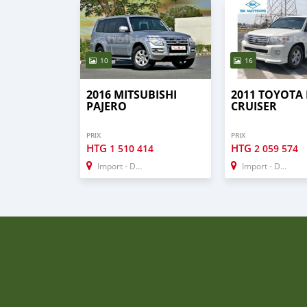
10
16
2016 MITSUBISHI
2011 TOYOTA
PAJERO
CRUISER
PRIX
PRIX
HTG
HTG
1 510 414
2 059 574
Import - Dubai
Import - Dubai