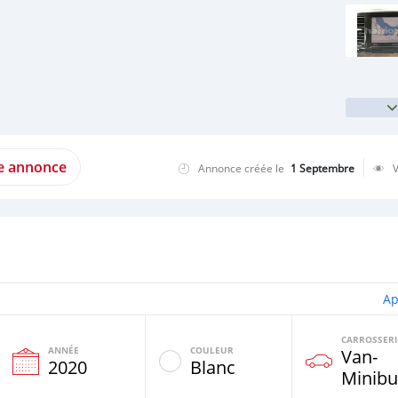
te annonce
Annonce créée le
1 Septembre
Ap
CARROSSERI
ANNÉE
COULEUR
Van‒
e
2020
Blanc
Minibu