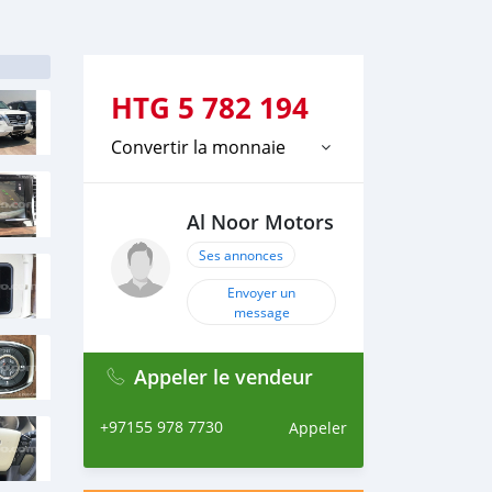
HTG
5 782 194
Convertir la monnaie
Al Noor Motors
Ses annonces
Envoyer un
message
Appeler le vendeur
+97155 978 7730
Appeler