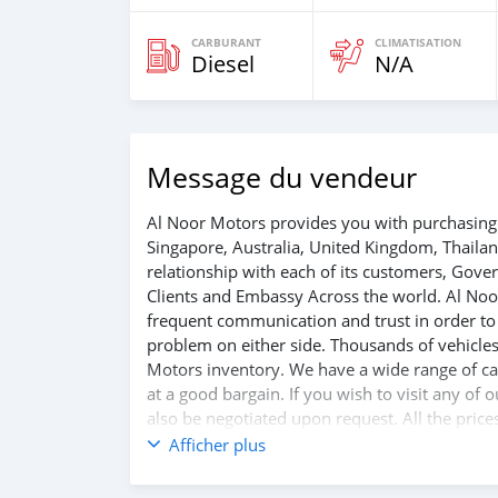
CARBURANT
CLIMATISATION
Diesel
N/A
Message du vendeur
Al Noor Motors provides you with purchasing 
Singapore, Australia, United Kingdom, Thaila
relationship with each of its customers, Gov
Clients and Embassy Across the world. Al Noo
frequent communication and trust in order to f
problem on either side. Thousands of vehicles
Motors inventory. We have a wide range of car
at a good bargain. If you wish to visit any of
also be negotiated upon request. All the price
Afficher plus
SHIPMENT
We p