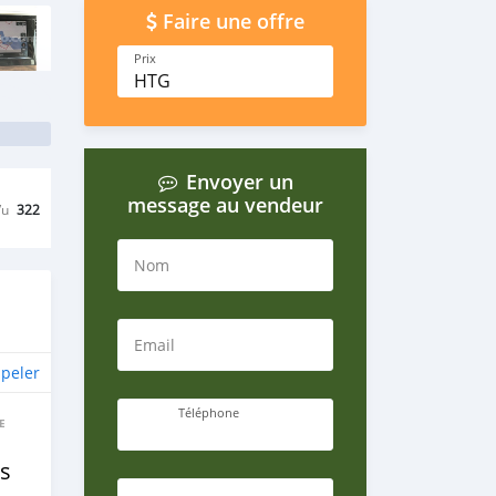
Faire une offre
Prix
HTG
Envoyer un
message au vendeur
Vu
322
Nom
Email
peler
Téléphone
E
s