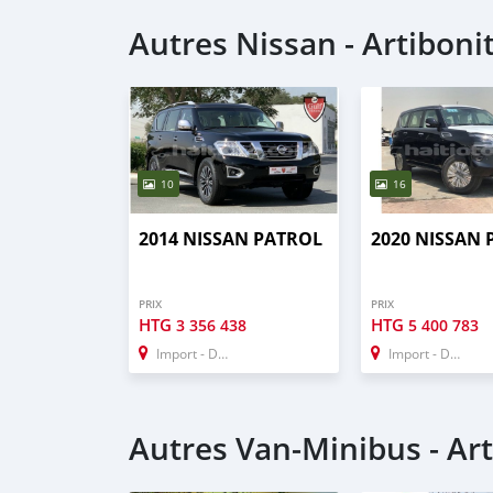
Autres Nissan - Artiboni
10
16
2014 NISSAN PATROL
2020 NISSAN
PRIX
PRIX
HTG
HTG
3 356 438
5 400 783
Import - Dubai
Import - Dubai
Autres Van‒Minibus - Art