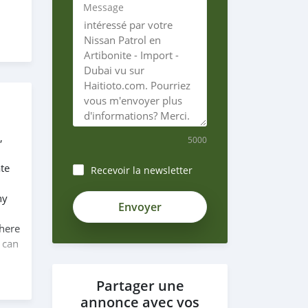
Message
,
5000
te
Recevoir la newsletter
ny
 here
 can
Partager une
annonce avec vos