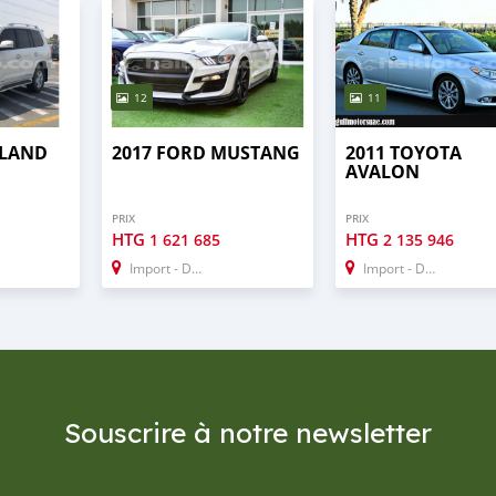
12
11
 LAND
2017 FORD MUSTANG
2011 TOYOTA
AVALON
PRIX
PRIX
HTG
HTG
1 621 685
2 135 946
Import - Dubai
Import - Dubai
Souscrire à notre newsletter