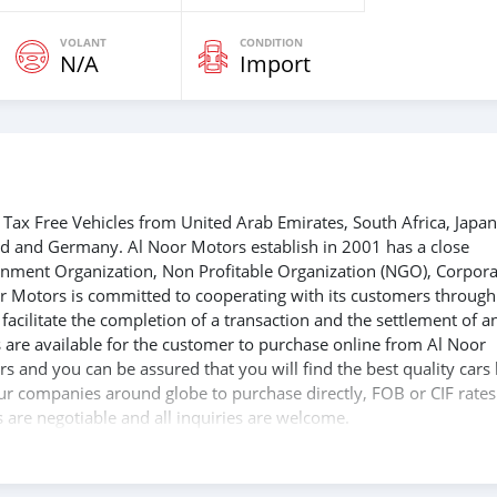
VOLANT
CONDITION
N/A
Import
Tax Free Vehicles from United Arab Emirates, South Africa, Japan
nd and Germany. Al Noor Motors establish in 2001 has a close
ernment Organization, Non Profitable Organization (NGO), Corpora
r Motors is committed to cooperating with its customers through
acilitate the completion of a transaction and the settlement of a
 are available for the customer to purchase online from Al Noor
s and you can be assured that you will find the best quality cars
 our companies around globe to purchase directly, FOB or CIF rates
s are negotiable and all inquiries are welcome.