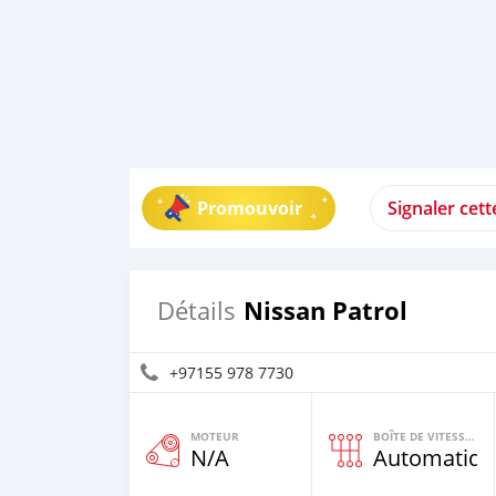
Promouvoir
Signaler cet
Nissan Patrol
Détails
+97155 978 7730
MOTEUR
BOÎTE DE VITESSES
N/A
Automatiqu